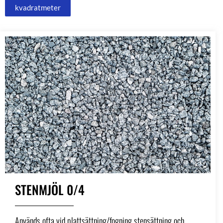
kvadratmeter
Alternative:
STENMJÖL 0/4
Används ofta vid plattsättning/fogning stensättning och