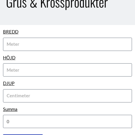
Grus & Krossprodukter
BREDD
HÖJD
DJUP
Summa